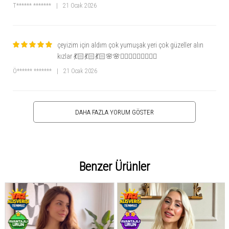
T****** *******
|
21 Ocak 2026
çeyizim için aldım çok yumuşak yeri çok güzeller alın
kızlar 💃🏻💃🏻💃🏻🌸🌸🧘🏻‍♀️🧘🏻‍♀️🧘🏻‍♀️
Ö****** *******
|
21 Ocak 2026
DAHA FAZLA YORUM GÖSTER
Benzer Ürünler