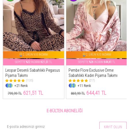
2. ÜRÜN %10 İNDİRİM
2. ÜRÜN %10 İNDİRİM
SEPETTE
%22
İNDİRİM
621,51
TL
SEPETTE
%26
İNDİRİM
644,41
TL
Leopar Desenli Sabahlıklı Pegasus
Pembe Flore Exclusive Örme
Pijama Takımı
Sabahlıklı Kadın Pijama Takımı
(1135)
(217)
+21 Renk
+11 Renk
621,51 TL
644,41 TL
799,99 TL
869,99 TL
E-BÜLTEN ABONELIĞI
KAYIT OLUN