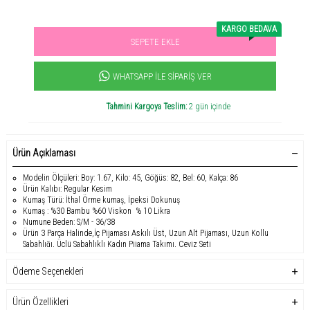
KARGO BEDAVA
SEPETE EKLE
Sevilen ürün! 11.3B kişi favoriledi!
+1000
ürün satıldı
WHATSAPP İLE SIPARIŞ VER
Tahmini Kargoya Teslim:
2 gün içinde
Ürün Açıklaması
Modelin Ölçüleri: Boy: 1.67, Kilo: 45, Göğüs: 82, Bel: 60, Kalça: 86
Ürün Kalıbı: Regular Kesim
Kumaş Türü: İthal Örme kumaş, İpeksi Dokunuş
Kumaş : %30 Bambu %60 Viskon % 10 Likra
Numune Beden: S/M - 36/38
Ürün 3 Parça Halinde,İç Pijaması Askılı Üst, Uzun Alt Pijaması, Uzun Kollu
Sabahlığı, Üçlü Sabahlıklı Kadın Pijama Takımı, Çeyiz Seti
30 derecede hassas yıkama tavsiye edilir. Kurutma makinesine kurutmanız
tavsiye edilmez.
Ödeme Seçenekleri
Bu ithal bambu bambu sabahlıklı kadın pijama takımı, %30 bambu, %60
viskon ve %10 likra örme kumaştan yapılmış ipeksi bir dokunuşa sahiptir. S/M -
36/38 bedenleri mevcut olan bu üç parçalı set, askılı iç üst, uzun alt pijama ve
Ürün Özellikleri