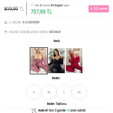
Son 30 Günün
En Düşük
Fiyatı!
819,99
TL
10
%
İndirim
737,99 TL
2. ÜRÜNE
%10 İNDİRİM!
ONLİNE ÖDEMELERDE KARGO
BEDAVA!
Renk
Beden :
Son gün içerisinde
456
kişi tarafından incelendi!
S
M
L
XL
Beden Tablosu
Acele et! Son 3 günde
+0
ürün satıldı