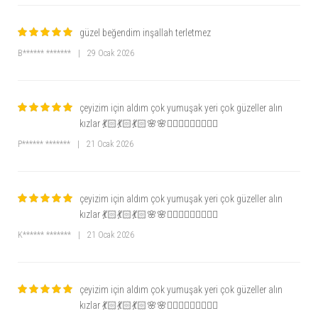
güzel beğendim inşallah terletmez
B****** *******
|
29 Ocak 2026
çeyizim için aldım çok yumuşak yeri çok güzeller alın
kızlar 💃🏻💃🏻💃🏻🌸🌸🧘🏻‍♀️🧘🏻‍♀️🧘🏻‍♀️
P****** *******
|
21 Ocak 2026
çeyizim için aldım çok yumuşak yeri çok güzeller alın
kızlar 💃🏻💃🏻💃🏻🌸🌸🧘🏻‍♀️🧘🏻‍♀️🧘🏻‍♀️
K****** *******
|
21 Ocak 2026
çeyizim için aldım çok yumuşak yeri çok güzeller alın
kızlar 💃🏻💃🏻💃🏻🌸🌸🧘🏻‍♀️🧘🏻‍♀️🧘🏻‍♀️