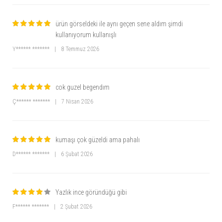
ürün görseldeki ile aynı geçen sene aldım şimdi
kullanıyorum kullanışlı
Y****** *******
|
8 Temmuz 2026
cok guzel begendım
Ç****** *******
|
7 Nisan 2026
kumaşı çok güzeldi ama pahalı
D****** *******
|
6 Şubat 2026
Yazlık ince göründüğü gibi
F****** *******
|
2 Şubat 2026