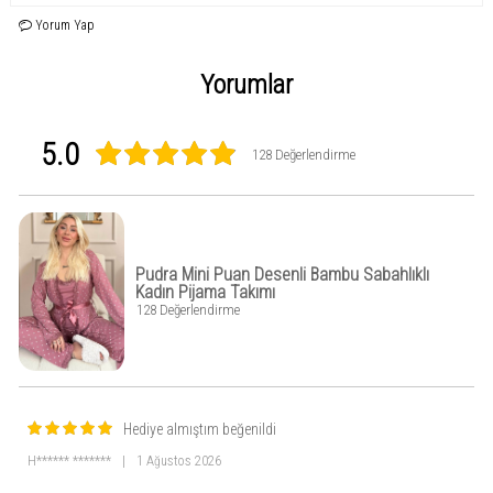
uzun kollu sabahlıktan oluşur. Hassas bir yıkama ve kurutma makinesi yerine
doğal kurutma önerilir, bu da pijama takımının formunu koruyarak uzun süre
Yorum Yap
kullanım sağlar.
Yorumlar
5.0
128 Değerlendirme
Pudra Mini Puan Desenli Bambu Sabahlıklı
Kadın Pijama Takımı
128 Değerlendirme
Hediye almıştım beğenildi
H****** *******
|
1 Ağustos 2026