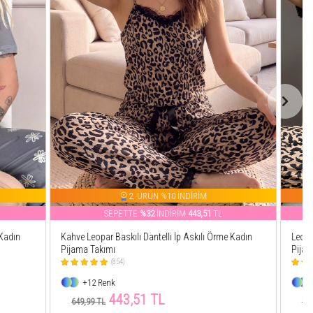
M
2. ÜRÜN %10 İNDİRİM
51
TL
SEPETTE
%25
İNDİRİM
563,70
TL
lı Örme Kadın
Leopar Desenli Örme Önden Düğmeli Kısa Kol Kadın
Pijama
(216)
+24 Renk
563,70 TL
749,99 TL