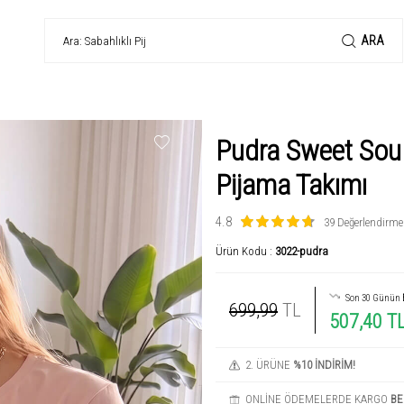
ARA
Pudra Sweet Soul
Pijama Takımı
4.8
39 Değerlendirme
Ürün Kodu :
3022-pudra
Son 30 Günün
699,99
TL
507,40 T
2. ÜRÜNE
%10 İNDİRİM!
ONLİNE ÖDEMELERDE KARGO
BE