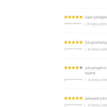
süper çok beğe
I****** *******
|
28 Temmuz 2026
Çok güzel kumaşı
V****** *******
|
26 Temmuz 202
çok yumuşak ve b
tuylendi
H****** *******
|
20 Temmuz 202
yumuşacık çok 
Ş****** *******
|
19 Temmuz 202