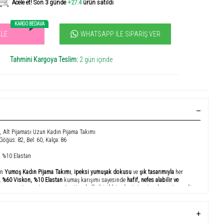
Acele et! Son 3 günde
+27.4
ürün satıldı
KARGO BEDAVA
WHATSAPP İLE SIPARIŞ VER
KLE
vilen ürün! 11.3B kişi favoriledi!
+1274
ürün satıldı
Tahmini Kargoya Teslim:
2 gün içinde
a, Alt Pijaması Uzun Kadın Pijama Takımı
 Göğüs: 82, Bel: 60, Kalça: 86
2
 %10 Elastan
en
Yumoş Kadın Pijama Takımı
,
ipeksi yumuşak dokusu
ve
şık tasarımıyla
her
 %60 Viskon, %10 Elastan
kumaş karışımı sayesinde
hafif, nefes alabilir ve
udunuza mükemmel uyum sağlar.
Kısa kollu bisiklet yaka üst
ve
tam boy pijama altı
l sunar.
z boyunca kullanım
için idealdir; nefes alan yapısıyla yaz aylarında serin tutar.
zsüz bir his bırakırken,
zarif tasarımı
pijama takımına şık bir dokunuş katıyor.