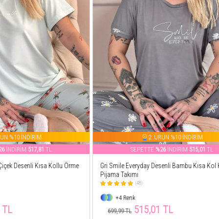
2. ÜRÜN %10 İNDİRİM
2. ÜRÜN %10 İNDİRİ
ETTE
%26
İNDİRİM
515,01
TL
SEPETTE
%32
İNDİRİM
443,
day Desenli Bambu Kısa Kol Kadın
Kahve Leopar Baskılı Dantelli İp Askı
Pijama Takımı
(854)
+12 Renk
5,01 TL
443,51 TL
649,99 TL