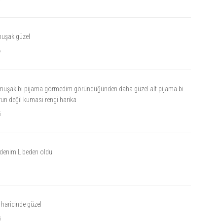
uşak güzel
6
muşak bi pijama görmedim göründüğünden daha güzel alt pijama bi
un değil kumasi rengi harika
6
bedenim L beden oldu
 haricinde güzel
6