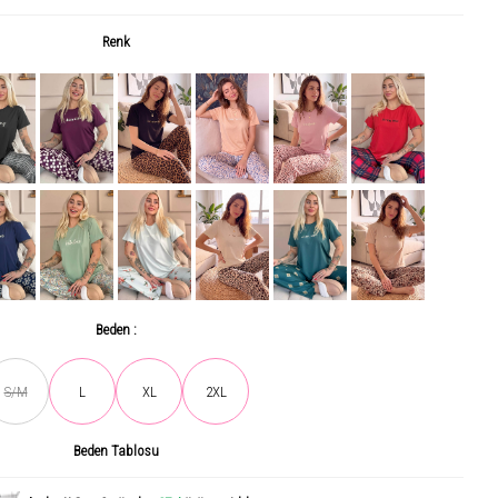
Renk
Beden :
S/M
L
XL
2XL
Son gün içerisinde
730
kişi tarafından incelendi!
Beden Tablosu