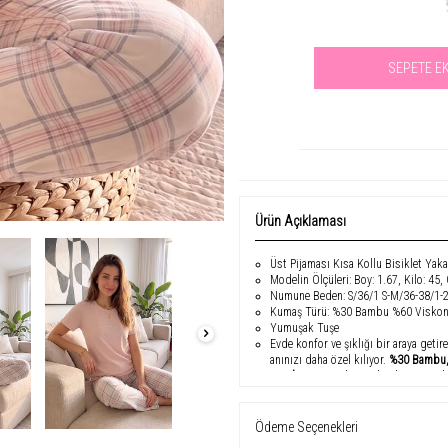
SEPETE E
Se
Ürün Açıklaması
Üst Pijaması Kısa Kollu Bisiklet Yak
Modelin Ölçüleri: Boy: 1.67, Kilo: 45,
Numune Beden: S/36/1 S-M/36-38/1-
Kumaş Türü: %30 Bambu %60 Viskon
Yumuşak Tuşe
Evde konfor ve şıklığı bir araya getir
anınızı daha özel kılıyor.
%30 Bambu,
esnek
yapıya sahiptir, böylece vüc
ile hem klasik hem de modern bir sti
Bu
premium pijama seti
,
bahar ve ya
Ödeme Seçenekleri
Yumuşacık tuşesi
ile cildinizde pürü