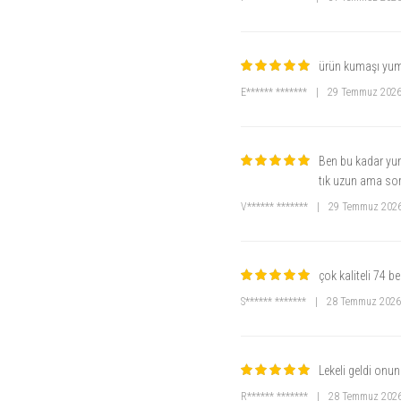
ürün kumaşı yum
E****** *******
|
29 Temmuz 202
Ben bu kadar yu
tık uzun ama sor
V****** *******
|
29 Temmuz 202
çok kaliteli 74 
S****** *******
|
28 Temmuz 2026
Lekeli geldi onun
R****** *******
|
28 Temmuz 202