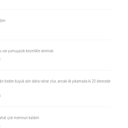
ndim
 var yumuşacık kesinlikle alınmalı
6
ir beden büyük alın daha rahat olur, ancak ilk yıkamada ki 20 derecede
6
rahat çok memnun kaldım
6