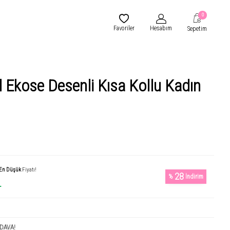
0
Favoriler
Hesabım
Sepetim
 Ekose Desenli Kısa Kollu Kadın
En Düşük
Fiyatı!
28
%
İndirim
L
DAVA!