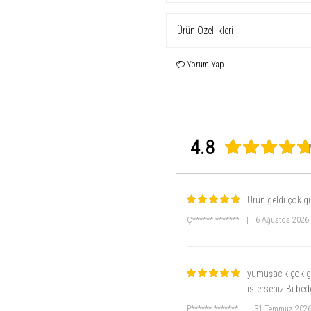
Öne Çıkan Özellikler
Ürün Özellikleri
Lüks ve Yumuşak Dokunuş
: İpek
Premium Kumaş İçeriği
: %30 Bamb
4 Mevsim Kullanım
: Her hava koşu
Yorum Yap
Düğmeli Gömlek Yaka Üst
: Zaman
Uzun ve Rahat Pijama Altı
: Hareke
Şık Renk Seçenekleri
: Renk alterna
Neden Bu Ürünü Almal
Evde de Şık Olun
: Günlük rahatlığ
Nefes Alabilir ve Hafif
: Cilt dost
4.8
Hediye İçin Mükemmel Bir Seçene
Kolay Bakım
: Makinede hassas yık
Ürün geldi çok g
Ç****** *******
|
6 Ağustos 2026
yumuşacık çok güz
isterseniz Bi bed
P****** *******
|
31 Temmuz 202