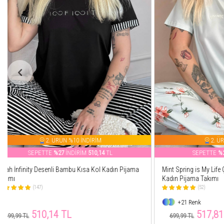
2. ÜRÜN %10 İNDİRİM
SEPETTE
%26
İNDİRİM
517,81
TL
SEP
Mint Spring is My Life Çiçek Desenli Kısa Kollu Örme
Gri Smile Every
Kadın Pijama Takımı
Pijama Takımı
(52)
(48)
+21 Renk
+4 Renk
517,81 TL
51
699,99 TL
699,99 TL