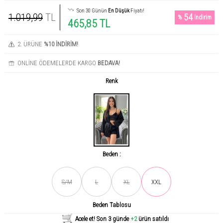
Son 30 Günün
En Düşük
Fiyatı!
1.019,99
TL
54
%
İndirim
465,85 TL
2. ÜRÜNE
%10 İNDİRİM!
ONLİNE ÖDEMELERDE KARGO
BEDAVA!
Renk
Beden :
Son gün içerisinde
476
kişi tarafından incelendi!
S/M
L
XL
XXL
Beden Tablosu
Acele et! Son 3 günde
+2
ürün satıldı