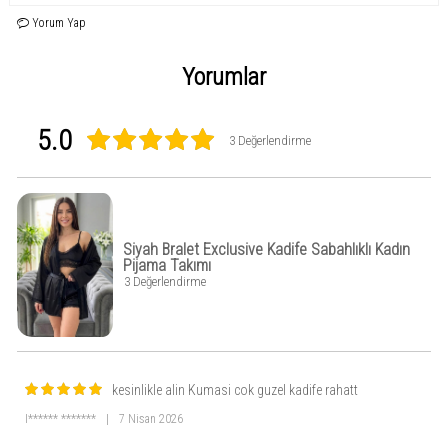
seçenektir. Şık, konforlu ve kaliteli kadın giyiminde iddialı olmak isteyenler için
ideal bir tercih.
Yorum Yap
Yorumlar
5.0
3 Değerlendirme
Siyah Bralet Exclusive Kadife Sabahlıklı Kadın
Pijama Takımı
3 Değerlendirme
kesinlikle alin Kumasi cok guzel kadife rahatt
I****** *******
|
7 Nisan 2026