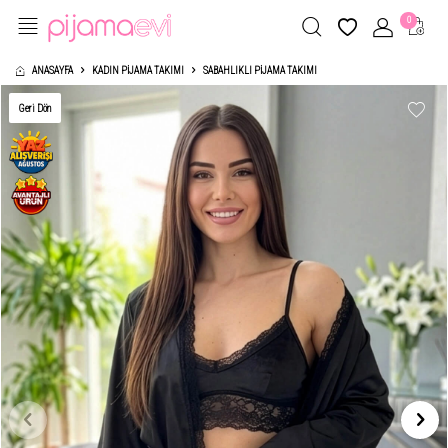
0
ANASAYFA
KADIN PIJAMA TAKIMI
SABAHLIKLI PIJAMA TAKIMI
Geri Dön