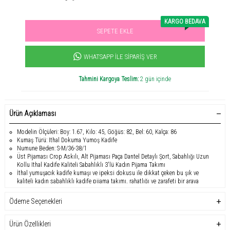
KARGO BEDAVA
SEPETE EKLE
Sevilen ürün! 11.3B kişi favoriledi!
+1020
ürün satıldı
WHATSAPP İLE SIPARIŞ VER
Tahmini Kargoya Teslim:
2 gün içinde
Ürün Açıklaması
Modelin Ölçüleri: Boy: 1.67, Kilo: 45, Göğüs: 82, Bel: 60, Kalça: 86
Kumaş Türü: Ithal Dokuma Yumoş Kadife
Numune Beden: S-M/36-38/1
Üst Pijaması Crop Askılı, Alt Pijaması Paça Dantel Detaylı Şort, Sabahlığı Uzun
Kollu Ithal Kadife Kaliteli Sabahlıklı 3'lü Kadın Pijama Takımı
İthal yumuşacık kadife kumaşı ve ipeksi dokusu ile dikkat çeken bu şık ve
kaliteli kadın sabahlıklı kadife pijama takımı, rahatlığı ve zarafeti bir araya
getiriyor. Uzun kollu sabahlığı, iç pijaması crop ve alt pijaması şortlu, dantel
detaylarla zenginleştirilmiş, şık tasarımıyla ön plana çıkıyor. Her zaman tarz
Ödeme Seçenekleri
olmak isteyenlerin vazgeçilmezi olacak bu ürün, sabahlıkla birlikte 3 parçadan
oluşuyor ve şıklığıyla dikkatleri üzerine çekiyor. Farklı renk seçenekleri ile her
zevke uygun bu pijama takımı, modayı takip eden kadınlar için mükemmel bir
Ürün Özellikleri