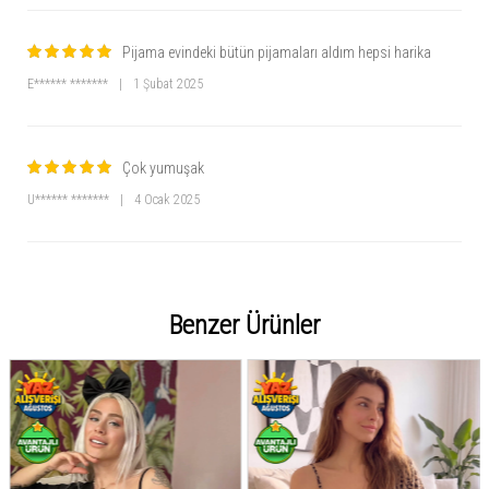
Pijama evindeki bütün pijamaları aldım hepsi harika
E****** *******
|
1 Şubat 2025
Çok yumuşak
U****** *******
|
4 Ocak 2025
Benzer Ürünler