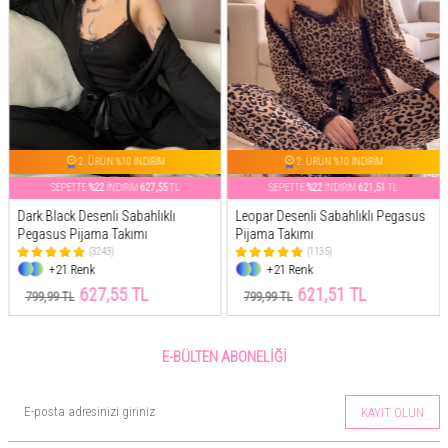
2. ÜRÜN %10 İNDİRİM
2. ÜRÜN %10 İNDİRİM
SEPETTE
%22
İNDİRİM
621,51
TL
SEPETTE
%26
İNDİRİM
644,41
TL
Leopar Desenli Sabahlıklı Pegasus
Pembe Flore Exclusive Örme
Pijama Takımı
Sabahlıklı Kadın Pijama Takımı
(1135)
(217)
+21 Renk
+11 Renk
621,51 TL
644,41 TL
799,99 TL
869,99 TL
E-BÜLTEN ABONELIĞI
KAYIT OLUN