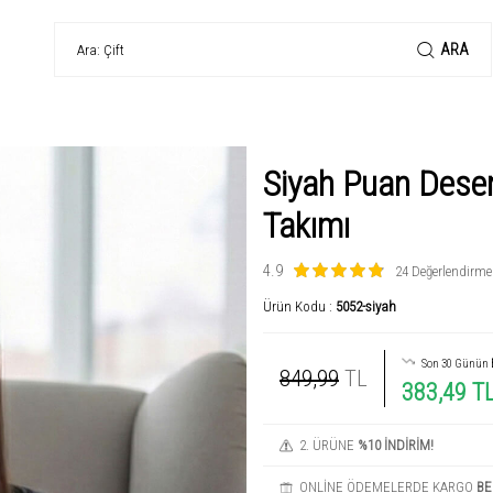
ARA
Siyah Puan Desen
Takımı
4.9
24 Değerlendirme
Ürün Kodu :
5052-siyah
Son 30 Günün
849,99
TL
383,49 T
2. ÜRÜNE
%10 İNDİRİM!
ONLİNE ÖDEMELERDE KARGO
BE