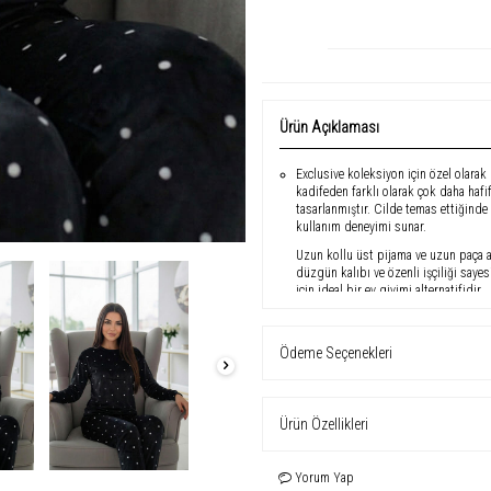
Ürün Açıklaması
Exclusive koleksiyon için özel olara
kadifeden farklı olarak çok daha haf
tasarlanmıştır. Cilde temas ettiğind
kullanım deneyimi sunar.
Uzun kollu üst pijama ve uzun paça a
düzgün kalıbı ve özenli işçiliği saye
için ideal bir ev giyimi alternatifidir.
Öne Çıkan Özellikler
Ödeme Seçenekleri
Exclusive koleksiyon kadın pijama
Uzun kollu üst, uzun paça alt
Ürün Özellikleri
Kadifemsi görünümlü ancak kadif
İthal dokuma, yumuşak ve hafif k
Yorum Yap
Premium kalıp ve özenli dikiş deta