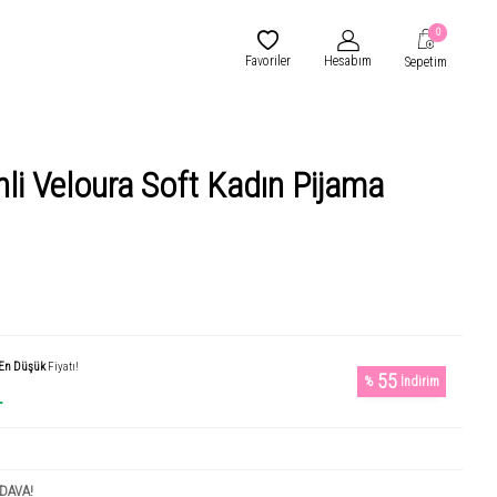
0
Favoriler
Hesabım
Sepetim
li Veloura Soft Kadın Pijama
En Düşük
Fiyatı!
55
%
İndirim
L
DAVA!