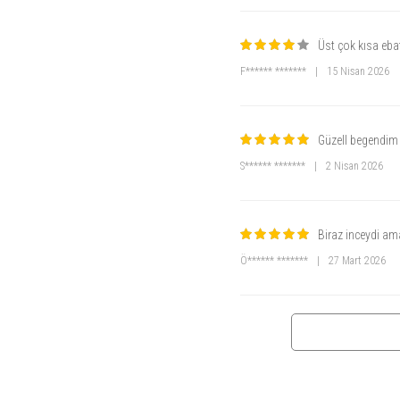
Üst çok kısa ebat
F****** *******
|
15 Nisan 2026
Güzell begendim
S****** *******
|
2 Nisan 2026
Biraz inceydi ama
Ö****** *******
|
27 Mart 2026