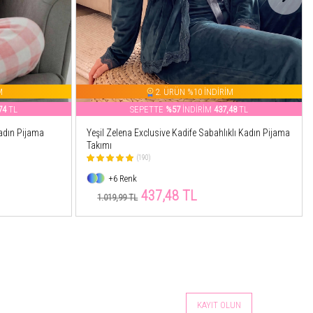
M
2. ÜRÜN %10 İNDİRİM
74
TL
SEPETTE
%57
İNDİRİM
437,48
TL
adın Pijama
Yeşil Zelena Exclusive Kadife Sabahlıklı Kadın Pijama
Takımı
(190)
+6 Renk
437,48 TL
1.019,99 TL
KAYIT OLUN