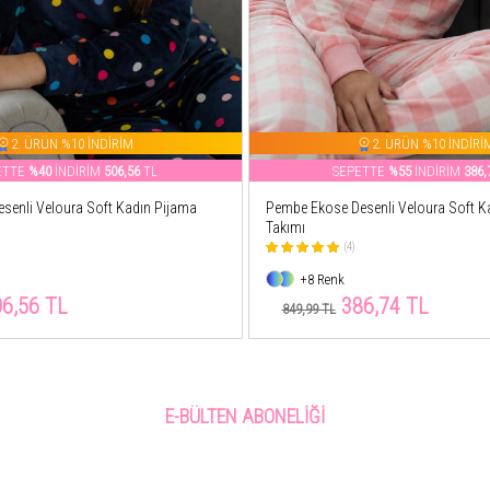
2. ÜRÜN %10 İNDİRİM
2. ÜRÜN %10 İNDİRİ
ETTE
%40
İNDİRİM
506,56
TL
SEPETTE
%55
İNDİRİM
386,
esenli Veloura Soft Kadın Pijama
Pembe Ekose Desenli Veloura Soft K
Takımı
(4)
+8 Renk
6,56 TL
386,74 TL
849,99 TL
E-BÜLTEN ABONELIĞI