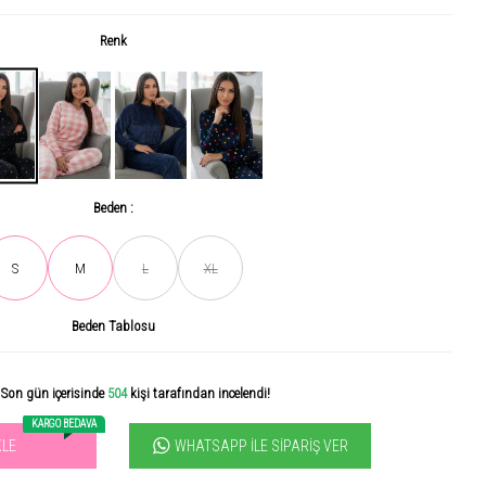
Renk
Beden :
S
M
L
XL
Son gün içerisinde
504
kişi tarafından incelendi!
Beden Tablosu
Acele et! Son 3 günde
+4.8
ürün satıldı
KARGO BEDAVA
WHATSAPP İLE SIPARIŞ VER
KLE
vilen ürün! 11.3B kişi favoriledi!
+1048
ürün satıldı