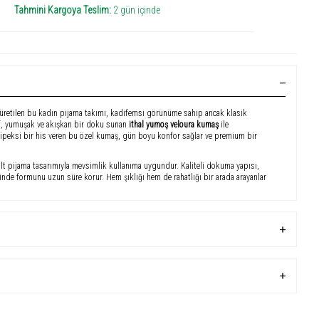
Tahmini Kargoya Teslim:
2 gün içinde
k üretilen bu kadın pijama takımı, kadifemsi görünüme sahip ancak klasik
if, yumuşak ve akışkan bir doku sunan
ithal yumoş veloura kumaş
ile
e ipeksi bir his veren bu özel kumaş, gün boyu konfor sağlar ve premium bir
lt pijama tasarımıyla mevsimlik kullanıma uygundur. Kaliteli dokuma yapısı,
sinde formunu uzun süre korur. Hem şıklığı hem de rahatlığı bir arada arayanlar
 takımı
e olmayan yumoş veloura doku
umaş yapısı
yları