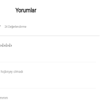
Yorumlar
24 Değerlendirme
loura
👍👍👍
 kg, Göğüs 82 cm, Bel 60 cm, Kalça 86 cm
 hiçbirşey olmadı
mmmm