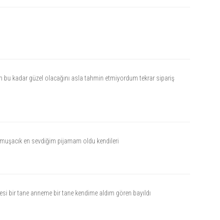
m bu kadar güzel olacağını asla tahmin etmiyordum tekrar sipariş
umuşacık en sevdiğim pijamam oldu kendileri
difesi bir tane anneme bir tane kendime aldım gören bayıldı