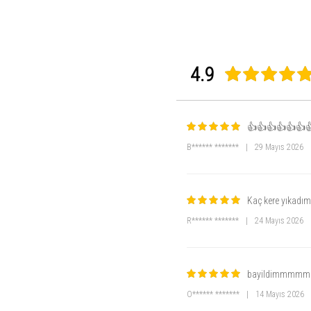
Mevsimlik kullanım için uygundur
Şık, rahat ve konforlu ev giyimi
Kumaş ve Teknik Bilgiler
4.9
Kumaş Türü: İthal Dokuma Yumoş Ve
İçerik: %95 Polyester, %5 Elastan
Kesim: Normal / Regular
Kalıp: Rahat
Kullanım: Ev giyimi, dinlenme, uyku
👍👍👍👍👍👍
Mevsim: Mevsimlik
B****** *******
|
29 Mayıs 2026
Model Bilgisi
Model ölçüleri: Boy 167 cm, Kilo 45
Numune beden: S-M (36-38)
Kaç kere yıkadım
R****** *******
|
24 Mayıs 2026
bayildimmmm
O****** *******
|
14 Mayıs 2026