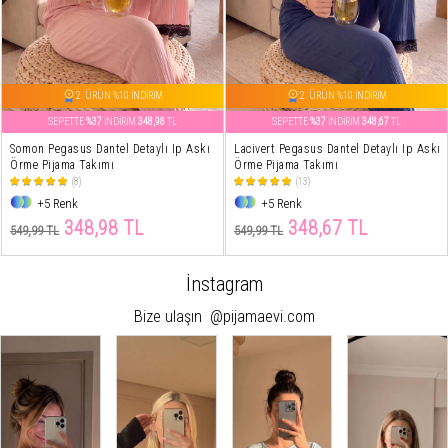
2. ÜRÜN %10 İNDİRİM
2. ÜRÜN %10 İNDİRİM
SEPETTE
%37
İNDİRİM
348,98
TL
SEPETTE
%37
İNDİRİM
348,67
TL
Somon Pegasus Dantel Detaylı Ip Askı
Lacivert Pegasus Dantel Detaylı Ip Askı
Örme Pijama Takımı
Örme Pijama Takımı
(8)
(13)
+5 Renk
+5 Renk
348,98 TL
348,67 TL
549,99 TL
549,99 TL
İnstagram
Bize ulaşın
@pijamaevi.com