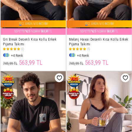
2. ÜRÜN %10 İNDİRİM
2. ÜRÜN %10 İNDİRİM
SEPETTE
%25
İNDİRİM
563,99
TL
SEPETTE
%25
İNDİRİM
563,99
TL
Gri Break Desenli Kısa Kollu Erkek
Melanj Hawai Desenli Kısa Kollu Erkek
Pijama Takımı
Pijama Takımı
(2)
(5)
+4 Renk
+4 Renk
563,99 TL
563,99 TL
749,99 TL
749,99 TL