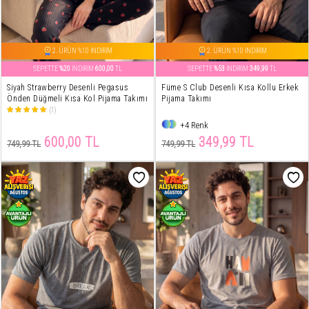
2. ÜRÜN %10 İNDİRİM
2. ÜRÜN %10 İNDİRİM
SEPETTE
%20
İNDİRİM
600,00
TL
SEPETTE
%53
İNDİRİM
349,99
TL
Siyah Strawberry Desenli Pegasus
Füme S Club Desenli Kısa Kollu Erkek
Önden Düğmeli Kısa Kol Pijama Takımı
Pijama Takımı
(1)
+4 Renk
600,00 TL
349,99 TL
749,99 TL
749,99 TL