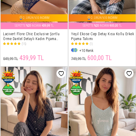
2. ÜRÜN %10 İNDİRİM
2. ÜRÜN %10 İNDİRİM
SEPETTE
%20
İNDİRİM
439,99
TL
SEPETTE
%20
İNDİRİM
600,00
TL
Lacivert Flore Chic Exclusive Şortlu
Yeşil Ekose Cep Detay Kısa Kollu Erkek
Örme Dantel Detaylı Kadın Pijama
Pijama Takımı
Takımı
(15)
(1)
+10 Renk
439,99 TL
600,00 TL
549,99 TL
749,99 TL