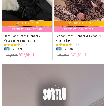
2. ÜRÜN %10 İNDİRİM
2. ÜRÜN %10 İNDİRİM
SEPETTE
%22
İNDİRİM
627,55
TL
SEPETTE
%22
İNDİRİM
621,51
TL
Dark Black Desenli Sabahlıklı
Leopar Desenli Sabahlıklı Pegasus
Pegasus Pijama Takımı
Pijama Takımı
(3243)
(1135)
+21 Renk
+21 Renk
627,55 TL
621,51 TL
799,99 TL
799,99 TL