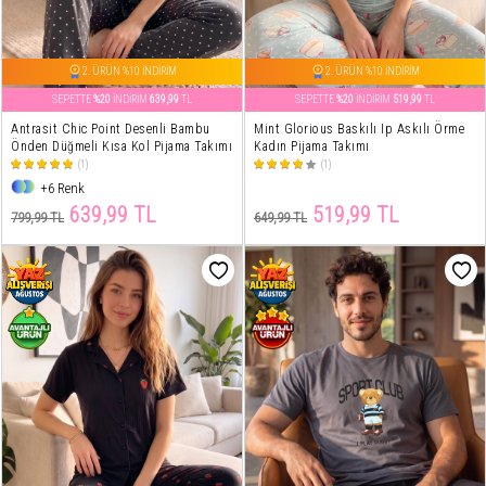
2. ÜRÜN %10 İNDİRİM
2. ÜRÜN %10 İNDİRİM
SEPETTE
%20
İNDİRİM
639,99
TL
SEPETTE
%20
İNDİRİM
519,99
TL
Antrasit Chic Point Desenli Bambu
Mint Glorious Baskılı Ip Askılı Örme
Önden Düğmeli Kısa Kol Pijama Takımı
Kadın Pijama Takımı
(1)
(1)
+6 Renk
639,99 TL
519,99 TL
799,99 TL
649,99 TL