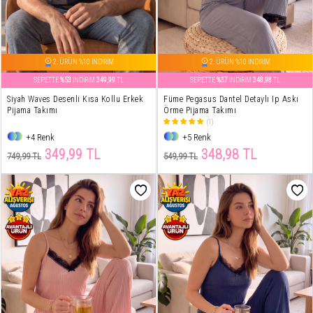
2. ÜRÜN %10 İNDİRİM
2. ÜRÜN %10 İNDİRİM
SEPETTE
%53
İNDİRİM
349,99
TL
SEPETTE
%37
İNDİRİM
348,98
TL
Siyah Waves Desenli Kısa Kollu Erkek
Füme Pegasus Dantel Detaylı Ip Askı
Pijama Takımı
Örme Pijama Takımı
(1)
+4 Renk
+5 Renk
349,99 TL
348,98 TL
749,99 TL
549,99 TL