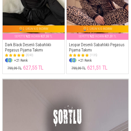
2. ÜRÜN %10 İNDİRİM
2. ÜRÜN %10 İNDİRİM
SEPETTE
%22
İNDİRİM
627,55
TL
SEPETTE
%22
İNDİRİM
621,51
TL
Dark Black Desenli Sabahlıklı
Leopar Desenli Sabahlıklı Pegasus
Pegasus Pijama Takımı
Pijama Takımı
(3243)
(1135)
+21 Renk
+21 Renk
627,55 TL
621,51 TL
799,99 TL
799,99 TL