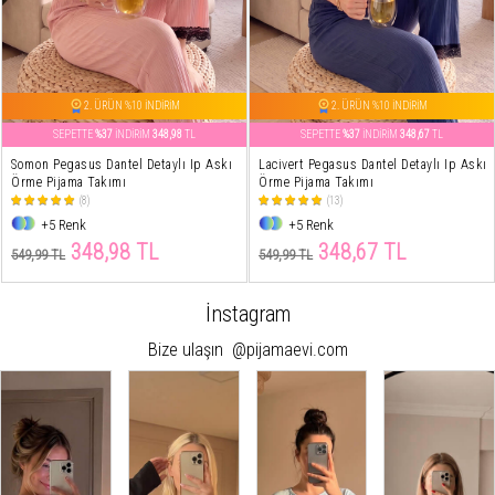
2. ÜRÜN %10 İNDİRİM
2. ÜRÜN %10 İNDİRİM
SEPETTE
%37
İNDİRİM
348,98
TL
SEPETTE
%37
İNDİRİM
348,67
TL
Somon Pegasus Dantel Detaylı Ip Askı
Lacivert Pegasus Dantel Detaylı Ip Askı
Örme Pijama Takımı
Örme Pijama Takımı
(8)
(13)
+5 Renk
+5 Renk
348,98 TL
348,67 TL
549,99 TL
549,99 TL
İnstagram
Bize ulaşın
@pijamaevi.com