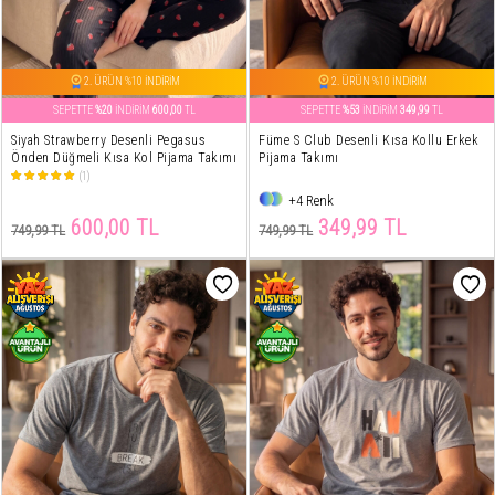
2. ÜRÜN %10 İNDİRİM
2. ÜRÜN %10 İNDİRİM
SEPETTE
%20
İNDİRİM
600,00
TL
SEPETTE
%53
İNDİRİM
349,99
TL
Siyah Strawberry Desenli Pegasus
Füme S Club Desenli Kısa Kollu Erkek
Önden Düğmeli Kısa Kol Pijama Takımı
Pijama Takımı
(1)
+4 Renk
600,00 TL
349,99 TL
749,99 TL
749,99 TL