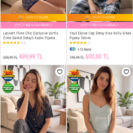
2. ÜRÜN %10 İNDİRİM
2. ÜRÜN %10 İNDİRİM
SEPETTE
%20
İNDİRİM
439,99
TL
SEPETTE
%20
İNDİRİM
600,00
TL
Lacivert Flore Chic Exclusive Şortlu
Yeşil Ekose Cep Detay Kısa Kollu Erkek
Örme Dantel Detaylı Kadın Pijama
Pijama Takımı
Takımı
(15)
(1)
+10 Renk
439,99 TL
600,00 TL
549,99 TL
749,99 TL