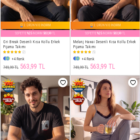
2. ÜRÜN %10 İNDİRİM
2. ÜRÜN %10 İNDİRİM
SEPETTE
%25
İNDİRİM
563,99
TL
SEPETTE
%25
İNDİRİM
563,99
TL
Gri Break Desenli Kısa Kollu Erkek
Melanj Hawai Desenli Kısa Kollu Erkek
Pijama Takımı
Pijama Takımı
(2)
(5)
+4 Renk
+4 Renk
563,99 TL
563,99 TL
749,99 TL
749,99 TL