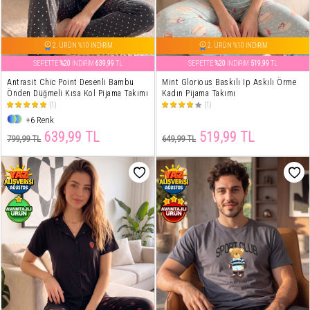
2. ÜRÜN %10 İNDİRİM
2. ÜRÜN %10 İNDİRİM
SEPETTE
%20
İNDİRİM
639,99
TL
SEPETTE
%20
İNDİRİM
519,99
TL
Antrasit Chic Point Desenli Bambu
Mint Glorious Baskılı Ip Askılı Örme
Önden Düğmeli Kısa Kol Pijama Takımı
Kadın Pijama Takımı
(1)
(1)
+6 Renk
639,99 TL
519,99 TL
799,99 TL
649,99 TL