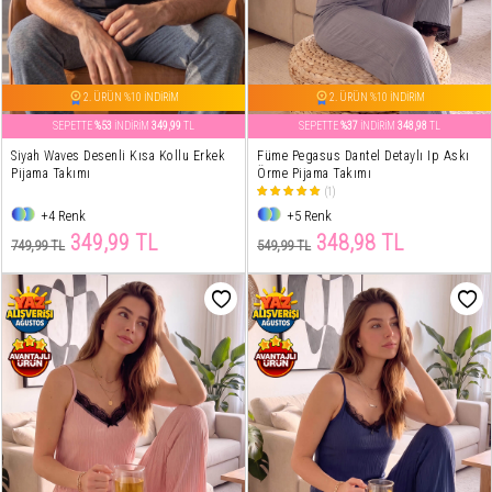
2. ÜRÜN %10 İNDİRİM
2. ÜRÜN %10 İNDİRİM
SEPETTE
%53
İNDİRİM
349,99
TL
SEPETTE
%37
İNDİRİM
348,98
TL
Siyah Waves Desenli Kısa Kollu Erkek
Füme Pegasus Dantel Detaylı Ip Askı
Pijama Takımı
Örme Pijama Takımı
(1)
+4 Renk
+5 Renk
349,99 TL
348,98 TL
749,99 TL
549,99 TL