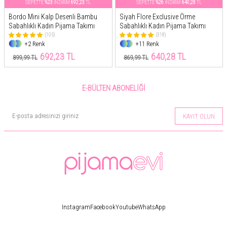
SEPETTE
%23
İNDİRİM
692,23
TL
SEPETTE
%26
İNDİRİM
640,28
TL
Bordo Mini Kalp Desenli Bambu
Siyah Flore Exclusive Örme
Sabahlıklı Kadın Pijama Takımı
Sabahlıklı Kadın Pijama Takımı
(105)
(318)
+2 Renk
+11 Renk
692,23 TL
640,28 TL
899,99 TL
869,99 TL
E-BÜLTEN ABONELIĞI
KAYIT OLUN
Instagram
Facebook
Youtube
WhatsApp