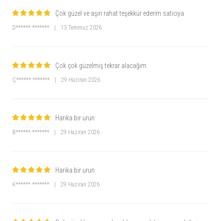
Çok güzel ve aşırı rahat teşekkür ederim satıcıya
D****** *******
|
13 Temmuz 2026
Çok çok güzelmiş tekrar alacağım
Ç****** *******
|
29 Haziran 2026
Harika bir urun
B****** *******
|
29 Haziran 2026
Harika bir urun
K****** *******
|
29 Haziran 2026