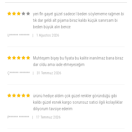
yeri fln gayet güzel sadece l beden söylememe rağmen bi
tık dar geldi alt pijama biraz kalıbı küçük sanırsam bi
beden büyük alın bence
U****** *******
|
1 Ağustos 2026
Muhteşem bişey bu fiyata bu kalite inanılmaz bana biraz
dar oldu ama iade etmeyeceğim
Ç****** *******
|
31 Temmuz 2026
ürünü hediye aldim çok güzel renkler göründüğü gibi
kalıbı güzel esnek kargo sorunsuz satici ilgili kolayliklar
diliyorum tavsiye ederim
P****** *******
|
17 Temmuz 2026