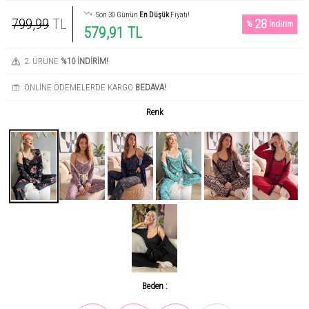
Son 30 Günün
En Düşük
Fiyatı!
799,99
TL
28
%
İndirim
579,91 TL
2. ÜRÜNE
%10 İNDİRİM!
ONLİNE ÖDEMELERDE KARGO
BEDAVA!
Renk
Beden :