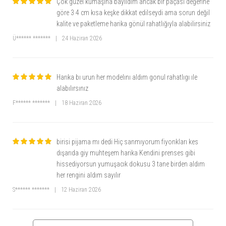
Çok güzel kumaşına bayıldım ancak bir paçası değerine
göre 3 4 cm kısa keşke dikkat edilseydi ama sorun değil
kalite ve paketleme harika gönül rahatlığıyla alabilirsiniz
Ü****** *******
|
24 Haziran 2026
Harıka bı urun her modelını aldım gonul rahatlıgı ıle
alabılırsınız
F****** *******
|
18 Haziran 2026
birisi pijama mı dedi Hiç sanmıyorum fiyonkları kes
dışarıda giy muhteşem harika Kendini prenses gibi
hissediyorsun yumuşacık dokusu 3 tane birden aldım
her rengini aldım sayılır
S****** *******
|
12 Haziran 2026