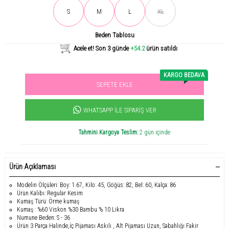
Son gün içerisinde
998
kişi tarafından incelendi!
S
M
L
XL
Beden Tablosu
Acele et! Son 3 günde
+54.2
ürün satıldı
KARGO BEDAVA
SEPETE EKLE
Sevilen ürün! 11.3B kişi favoriledi!
+1542
ürün satıldı
WHATSAPP İLE SIPARIŞ VER
Tahmini Kargoya Teslim:
2 gün içinde
Ürün Açıklaması
Modelin Ölçüleri: Boy: 1.67, Kilo: 45, Göğüs: 82, Bel: 60, Kalça: 86
Ürün Kalıbı: Regular Kesim
Kumaş Türü: Örme kumaş
Kumaş : %60 Viskon %30 Bambu % 10 Likra
Numune Beden: S - 36
Ürün 3 Parça Halinde,İç Pijaması Askılı , Alt Pijaması Uzun, Sabahlığı Fakir