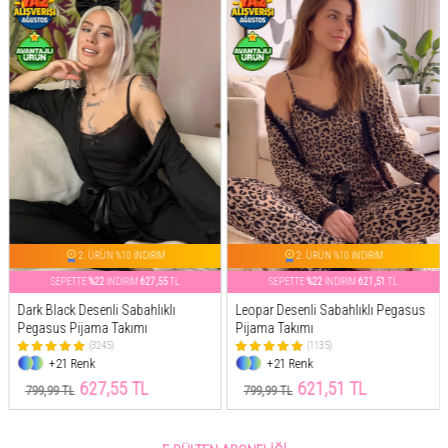
2. ÜRÜN %10 İNDİRİM
2. ÜRÜN %10 İNDİRİM
SEPETTE
%22
İNDİRİM
621,51
TL
SEPETTE
%26
İNDİRİM
644,41
TL
Leopar Desenli Sabahlıklı Pegasus
Pembe Flore Exclusive Örme
Pijama Takımı
Sabahlıklı Kadın Pijama Takımı
(1135)
(217)
+21 Renk
+11 Renk
621,51 TL
644,41 TL
799,99 TL
869,99 TL