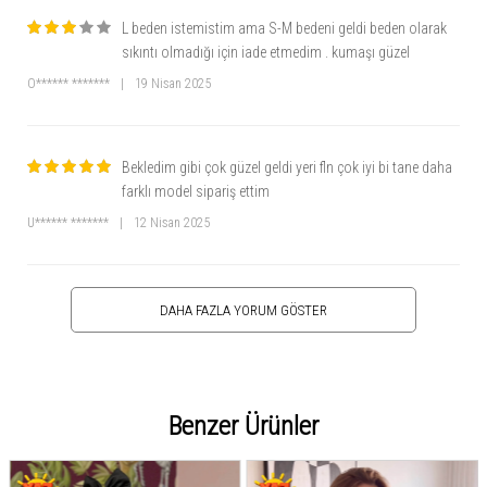
L beden istemistim ama S-M bedeni geldi beden olarak
sıkıntı olmadığı için iade etmedim . kumaşı güzel
O****** *******
|
19 Nisan 2025
Bekledim gibi çok güzel geldi yeri fln çok iyi bi tane daha
farklı model sipariş ettim
U****** *******
|
12 Nisan 2025
DAHA FAZLA YORUM GÖSTER
Benzer Ürünler