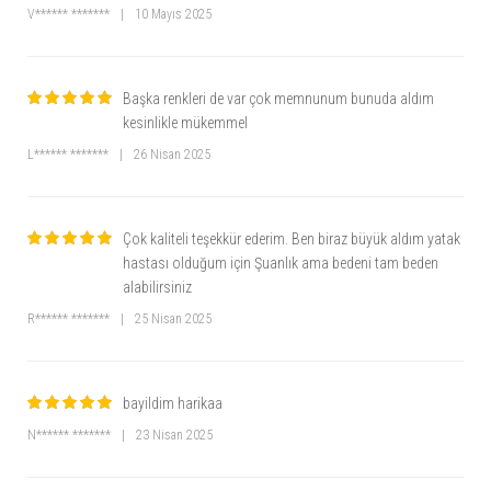
V****** *******
|
10 Mayıs 2025
Başka renkleri de var çok memnunum bunuda aldım
kesinlikle mükemmel
L****** *******
|
26 Nisan 2025
Çok kaliteli teşekkür ederim. Ben biraz büyük aldım yatak
hastası olduğum için Şuanlık ama bedeni tam beden
alabilirsiniz
R****** *******
|
25 Nisan 2025
bayildim harikaa
N****** *******
|
23 Nisan 2025