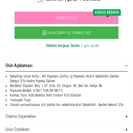
KARGO BEDAVA
SEPETE EKLE
Sevilen ürün! 11.3B kişi favoriledi!
+1000
ürün satıldı
WHATSAPP İLE SIPARIŞ VER
Tahmini Kargoya Teslim:
2 gün içinde
Ürün Açıklaması
Sabahlığı Uzun Kollu , Alt Pijaması Şortlu, İç Pijaması Askılı Sabahlıklı Dantel
Detaylı 3'lü Kadın Pijama Takımı
Modelin Ölçüleri: Boy: 1.67, Kilo: 45, Göğüs: 82, Bel: 60, Kalça: 86
Numune Beden: S/36/1 S-M/36-38/1-2
Kumaş Türü: %30 Bambu %60 Viskon %10 Elastan
Yumuşak Tuşe
Günün yorgunluğunu stil sahibi bir rahatlıkla atın! Sabahlıklı, dantel detaylı 3’lü
kadın pijama takımı, yumuşak dokusu ve şık tasarımı ile ev giyimine zarif bir
dokunuş katıyor. Kaliteli kumaşı sayesinde gün boyu konfor sunarken, feminen
Ödeme Seçenekleri
detaylarıyla tarzınızı öne çıkarıyor.
Ürün Özellikleri:
Ürün Özellikleri