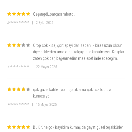
?
Yıkama talimatları nedir?
→ 30 derecede hassas yıkama önerilir. Kurutma makinesinde kurutulmamalıdır.
Qəşəngdi,,parçası rahatdı.
?
Beden seçimi nasıl yapılmalı?
J****** *******
|
2 Eylül 2025
→ Ürün kalıbı rahat kesimdir. Standart bedeninize uygun olanı tercih
edebilirsiniz.
?
Rahatlık ve şıklığı bir araya getiren bu pijama takımını hemen sipariş edin ve
Crop çok kısa, şort epeyi dar, sabahlık biraz uzun olsun
konforun keyfini çıkarın!
?
diye beklerdim ama o da kalçayı bile kapatmıyor. Kalıplar
zaten çok dar, beğenmedim maalesef iade edeceğim.
K****** *******
|
22 Mayıs 2025
çok güzel kaliteli yumuşacık ama çok toz topluyor
kumaşı ya
P****** *******
|
15 Mayıs 2025
Bu ürüne çok bayıldım kumaşıda gayet güzel teşekkürler