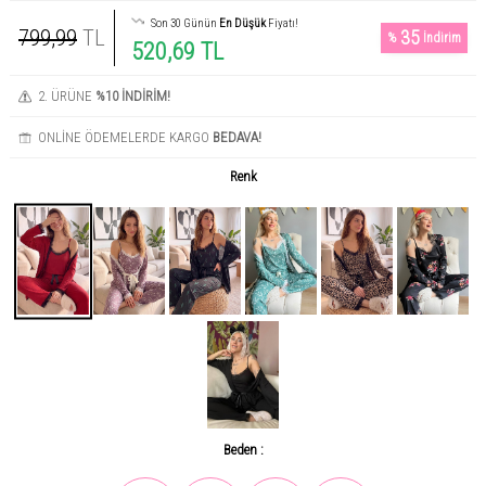
Son 30 Günün
En Düşük
Fiyatı!
799,99
TL
35
%
İndirim
520,69 TL
2. ÜRÜNE
%10 İNDİRİM!
ONLİNE ÖDEMELERDE KARGO
BEDAVA!
Renk
Beden :