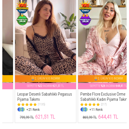
2. ÜRÜN %10 İNDİRİM
2. ÜRÜN %10 İNDİRİM
SEPETTE
%22
İNDİRİM
621,51
TL
SEPETTE
%26
İNDİRİM
644,41
TL
Leopar Desenli Sabahlıklı Pegasus
Pembe Flore Exclusive Örme
Pijama Takımı
Sabahlıklı Kadın Pijama Takımı
(1135)
(217)
+21 Renk
+11 Renk
621,51 TL
644,41 TL
799,99 TL
869,99 TL