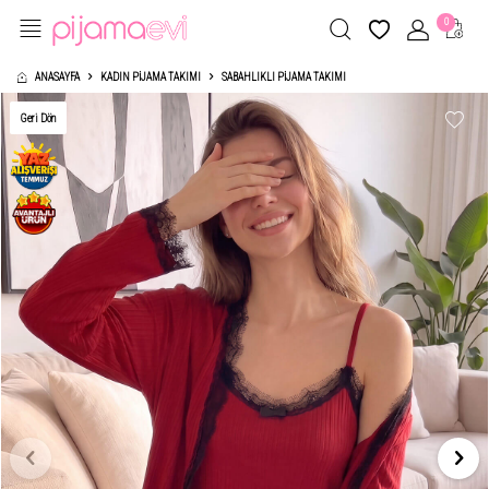
0
ANASAYFA
KADIN PIJAMA TAKIMI
SABAHLIKLI PIJAMA TAKIMI
Geri Dön