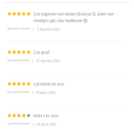
Çok beğendim tam beden 68 kiloya XL aldım tam
istediğim gibi oldu teşekkürler 😊
R****** *******
|
3 Ağustos 2026
Çok güzel
S****** *******
|
22 Haziran 2026
çok kaliteli bir ürün
S****** *******
|
8 Mayıs 2026
kalite li bir ürün
J****** *******
|
24 Ekim 2025