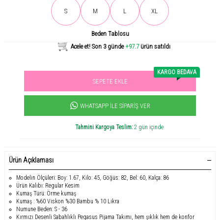
Son gün içerisinde
1433
kişi tarafından incelendi!
S
M
L
XL
Beden Tablosu
Acele et! Son 3 günde
+97.7
ürün satıldı
KARGO BEDAVA
SEPETE EKLE
Sevilen ürün! 11.3B kişi favoriledi!
+1977
ürün satıldı
WHATSAPP İLE SIPARIŞ VER
Tahmini Kargoya Teslim:
2 gün içinde
Ürün Açıklaması
Modelin Ölçüleri: Boy: 1.67, Kilo: 45, Göğüs: 82, Bel: 60, Kalça: 86
Ürün Kalıbı: Regular Kesim
Kumaş Türü: Örme kumaş
Kumaş : %60 Viskon %30 Bambu % 10 Likra
Numune Beden: S - 36
Kırmızı Desenli Sabahlıklı Pegasus Pijama Takımı, hem şıklık hem de konfor