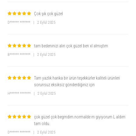
Çok şık çok güzel
D****** *******
|
2 Eylül 2025
tam bedeninizi alın çok güzel ben xl almıştım
B****** *******
|
2 Eylül 2025
Tam yazlık harika bir ürün teşekkürler kaliteli ürünleri
sorunsuz eksiksiz gönderdiğiniz için
H****** *******
|
2 Eylül 2025
çok güzel çok begrndim.normalde m giyiyorum L aldım
tam oldu.
D****** *******
|
2 Eylül 2025